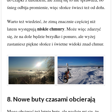
śnieg odbija promienie, więc słońce świeci też od dołu.
Warto też wiedzieć, że zimą znacznie częściej niż
niskie chmury
latem występują
. Może więc zdarzyć
się, że na dole będzie brzydko i ponuro, ale wyżej
zastaniesz piękne słońce i świetne widoki znad chmur.
8. Nowe buty czasami obcierają
Mogą obcierać też letnie buty, ale wydaje mi się, że