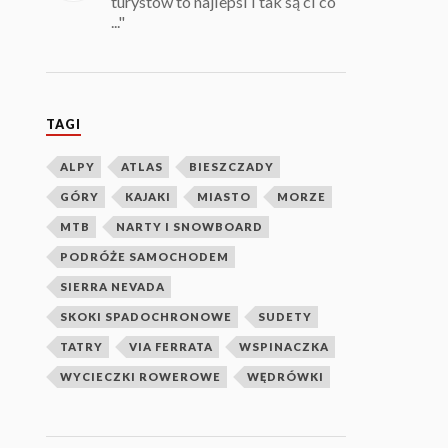
turystów to najlepsi i tak są ci co
..."
TAGI
ALPY
ATLAS
BIESZCZADY
GÓRY
KAJAKI
MIASTO
MORZE
MTB
NARTY I SNOWBOARD
PODRÓŻE SAMOCHODEM
SIERRA NEVADA
SKOKI SPADOCHRONOWE
SUDETY
TATRY
VIA FERRATA
WSPINACZKA
WYCIECZKI ROWEROWE
WĘDRÓWKI