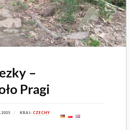
ezky –
oło Pragi
7.2025
KRAJ:
CZECHY