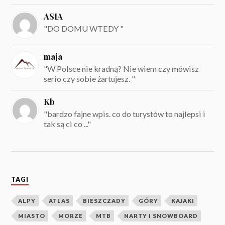
ASIA
"DO DOMU WTEDY "
maja
"W Polsce nie kradną? Nie wiem czy mówisz
serio czy sobie żartujesz. "
Kb
"bardzo fajne wpis. co do turystów to najlepsi i
tak są ci co ..."
TAGI
ALPY
ATLAS
BIESZCZADY
GÓRY
KAJAKI
MIASTO
MORZE
MTB
NARTY I SNOWBOARD