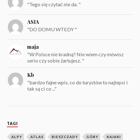
"Tego się czytać nie da. "
ASIA
"DO DOMU WTEDY "
maja
"W Polsce nie kradną? Nie wiem czy mówisz
serio czy sobie żartujesz. "
Kb
"bardzo fajne wpis. co do turystów to najlepsi i
tak są ci co ..."
TAGI
ALPY
ATLAS
BIESZCZADY
GÓRY
KAJAKI