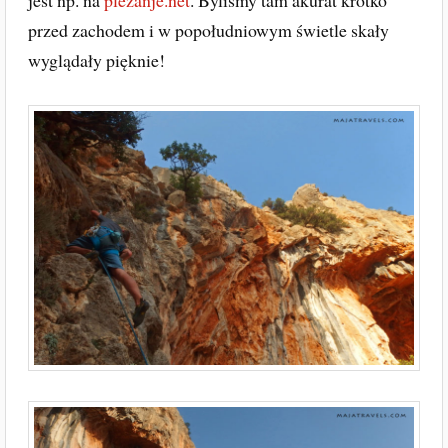
jest np. na
plezanje.net
. Byliśmy tam akurat krótko
przed zachodem i w popołudniowym świetle skały
wyglądały pięknie!