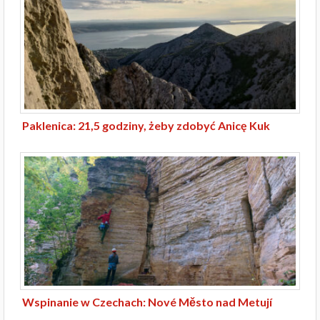
Paklenica: 21,5 godziny, żeby zdobyć Anicę Kuk
Wspinanie w Czechach: Nové Město nad Metují