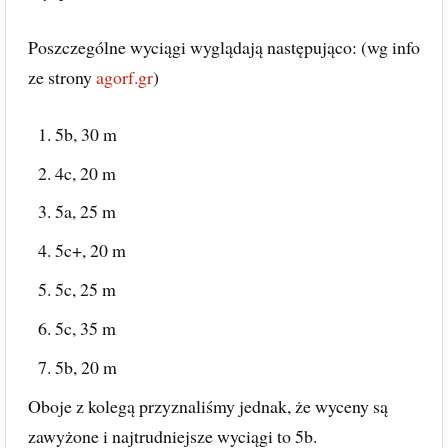
Poszczególne wyciągi wyglądają następująco: (wg info
ze strony
agorf.gr
)
5b, 30 m
4c, 20 m
5a, 25 m
5c+, 20 m
5c, 25 m
5c, 35 m
5b, 20 m
Oboje z kolegą przyznaliśmy jednak, że wyceny są
zawyżone i najtrudniejsze wyciągi to 5b.