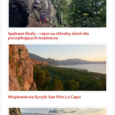
Spękane Skały – rejon na chłodny dzień dla
początkujących wspinaczy
Wspinanie na Sycylii: San Vito Lo Capo