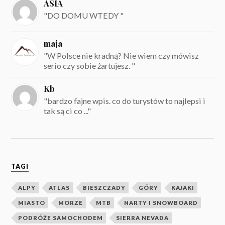
ASIA
"DO DOMU WTEDY "
maja
"W Polsce nie kradną? Nie wiem czy mówisz
serio czy sobie żartujesz. "
Kb
"bardzo fajne wpis. co do turystów to najlepsi i
tak są ci co ..."
TAGI
ALPY
ATLAS
BIESZCZADY
GÓRY
KAJAKI
MIASTO
MORZE
MTB
NARTY I SNOWBOARD
PODRÓŻE SAMOCHODEM
SIERRA NEVADA