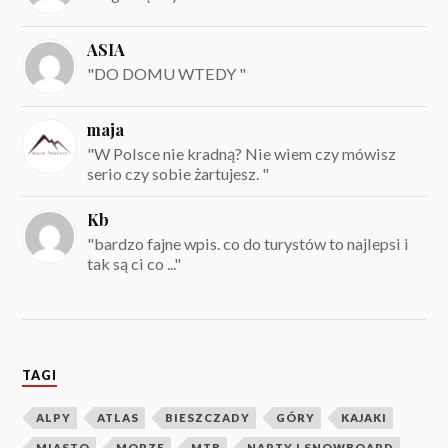
ASIA
"DO DOMU WTEDY "
maja
"W Polsce nie kradną? Nie wiem czy mówisz
serio czy sobie żartujesz. "
Kb
"bardzo fajne wpis. co do turystów to najlepsi i
tak są ci co ..."
TAGI
ALPY
ATLAS
BIESZCZADY
GÓRY
KAJAKI
MIASTO
MORZE
MTB
NARTY I SNOWBOARD