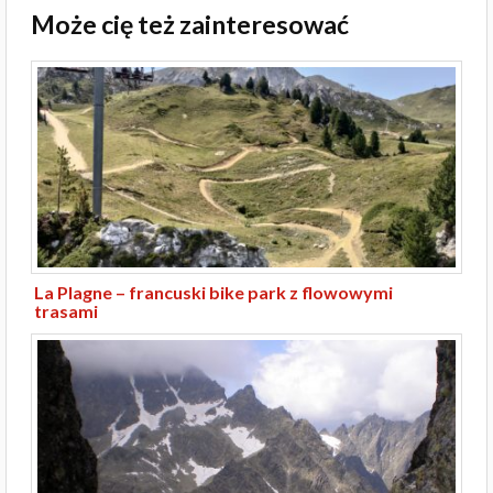
Może cię też zainteresować
La Plagne – francuski bike park z flowowymi
trasami