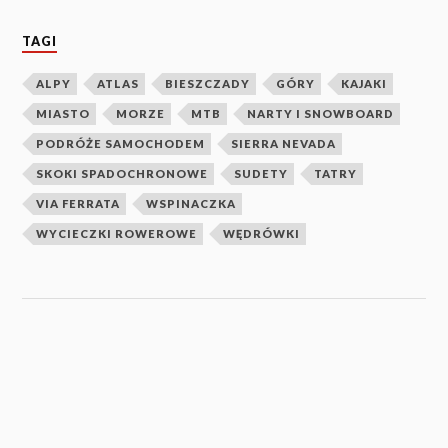
TAGI
ALPY
ATLAS
BIESZCZADY
GÓRY
KAJAKI
MIASTO
MORZE
MTB
NARTY I SNOWBOARD
PODRÓŻE SAMOCHODEM
SIERRA NEVADA
SKOKI SPADOCHRONOWE
SUDETY
TATRY
VIA FERRATA
WSPINACZKA
WYCIECZKI ROWEROWE
WĘDRÓWKI